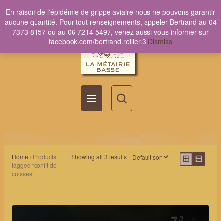
En raison de l'épidémie de grippe aviaire nous ne pouvons garantir
aucune quantité. Pour tout renseignements, appeler Bertrand au 04
7373 8157 ou au 06 7214 5497, venez aussi vous informer sur
facebook.com/bertrand.rellier.3
Dismiss
Home
/ Products
Showing all 3 results
tagged “confit de
cuisses”